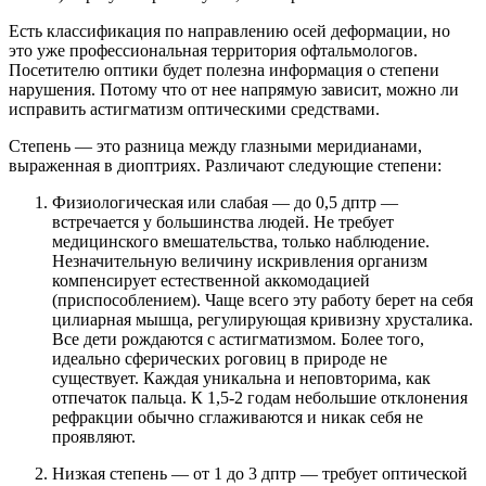
Есть классификация по направлению осей деформации, но
это уже профессиональная территория офтальмологов.
Посетителю оптики будет полезна информация о степени
нарушения. Потому что от нее напрямую зависит, можно ли
исправить астигматизм оптическими средствами.
Степень — это разница между глазными меридианами,
выраженная в диоптриях. Различают следующие степени:
Физиологическая или слабая — до 0,5 дптр —
встречается у большинства людей. Не требует
медицинского вмешательства, только наблюдение.
Незначительную величину искривления организм
компенсирует естественной аккомодацией
(приспособлением). Чаще всего эту работу берет на себя
цилиарная мышца, регулирующая кривизну хрусталика.
Все дети рождаются с астигматизмом. Более того,
идеально сферических роговиц в природе не
существует. Каждая уникальна и неповторима, как
отпечаток пальца. К 1,5-2 годам небольшие отклонения
рефракции обычно сглаживаются и никак себя не
проявляют.
Низкая степень — от 1 до 3 дптр — требует оптической