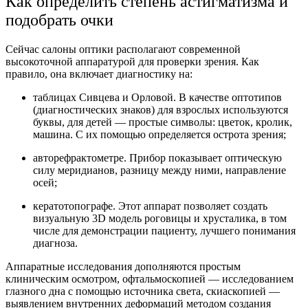
Как определить степень астигматизма и
подобрать очки
Сейчас салоны оптики располагают современной
высокоточной аппаратурой для проверки зрения. Как
правило, она включает диагностику на:
таблицах Сивцева и Орловой. В качестве оптотипов
(диагностических знаков) для взрослых используются
буквы, для детей — простые символы: цветок, кролик,
машина. С их помощью определяется острота зрения;
авторефрактометре. Прибор показывает оптическую
силу меридианов, разницу между ними, направление
осей;
кератотопографе. Этот аппарат позволяет создать
визуальную 3D модель роговицы и хрусталика, в том
числе для демонстрации пациенту, лучшего понимания
диагноза.
Аппаратные исследования дополняются простым
клиническим осмотром, офтальмоскопией — исследованием
глазного дна с помощью источника света, скиаскопией —
выявлением внутренних деформаций методом создания