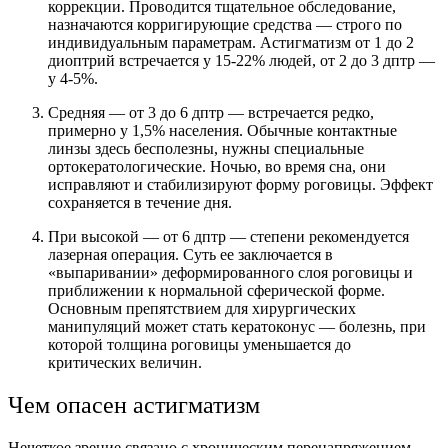
коррекции. Проводится тщательное обследование,
назначаются корригирующие средства — строго по
индивидуальным параметрам. Астигматизм от 1 до 2
диоптрий встречается у 15-22% людей, от 2 до 3 дптр —
у 4-5%.
Средняя — от 3 до 6 дптр — встречается редко,
примерно у 1,5% населения. Обычные контактные
линзы здесь бесполезны, нужны специальные
ортокератологические. Ночью, во время сна, они
исправляют и стабилизируют форму роговицы. Эффект
сохраняется в течение дня.
При высокой — от 6 дптр — степени рекомендуется
лазерная операция. Суть ее заключается в
«выпаривании» деформированного слоя роговицы и
приближении к нормальной сферической форме.
Основным препятствием для хирургических
манипуляций может стать кератоконус — болезнь, при
которой толщина роговицы уменьшается до
критических величин.
Чем опасен астигматизм
Нечеткое зрение связано с хроническим перенапряжением