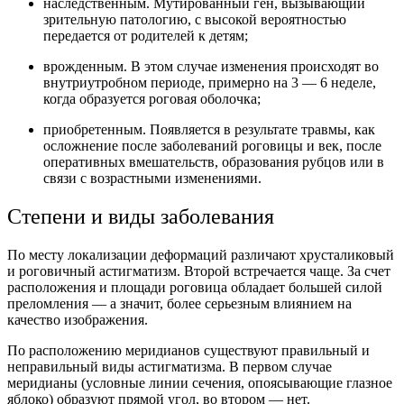
наследственным. Мутированный ген, вызывающий
зрительную патологию, с высокой вероятностью
передается от родителей к детям;
врожденным. В этом случае изменения происходят во
внутриутробном периоде, примерно на 3 — 6 неделе,
когда образуется роговая оболочка;
приобретенным. Появляется в результате травмы, как
осложнение после заболеваний роговицы и век, после
оперативных вмешательств, образования рубцов или в
связи с возрастными изменениями.
Степени и виды заболевания
По месту локализации деформаций различают хрусталиковый
и роговичный астигматизм. Второй встречается чаще. За счет
расположения и площади роговица обладает большей силой
преломления — а значит, более серьезным влиянием на
качество изображения.
По расположению меридианов существуют правильный и
неправильный виды астигматизма. В первом случае
меридианы (условные линии сечения, опоясывающие глазное
яблоко) образуют прямой угол, во втором — нет.