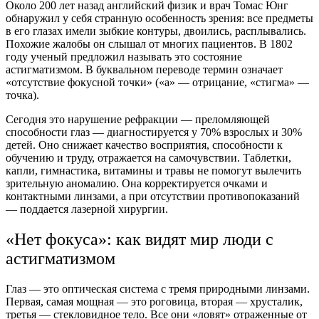
Около 200 лет назад английский физик и врач Томас Юнг
обнаружил у себя странную особенность зрения: все предметы
в его глазах имели зыбкие контуры, двоились, расплывались.
Похожие жалобы он слышал от многих пациентов. В 1802
году ученый предложил называть это состояние
астигматизмом. В буквальном переводе термин означает
«отсутствие фокусной точки» («а» — отрицание, «стигма» —
точка).
Сегодня это нарушение рефракции — преломляющей
способности глаз — диагностируется у 70% взрослых и 30%
детей. Оно снижает качество восприятия, способности к
обучению и труду, отражается на самочувствии. Таблетки,
капли, гимнастика, витамины и травы не помогут вылечить
зрительную аномалию. Она корректируется очками и
контактными линзами, а при отсутствии противопоказаний
— поддается лазерной хирургии.
«Нет фокуса»: как видят мир люди с
астигматизмом
Глаз — это оптическая система с тремя природными линзами.
Первая, самая мощная — это роговица, вторая — хрусталик,
третья — стекловидное тело. Все они «ловят» отраженные от