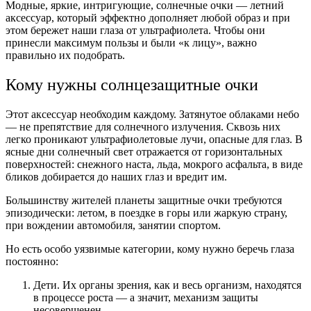
Модные, яркие, интригующие, солнечные очки — летний
аксессуар, который эффектно дополняет любой образ и при
этом бережет наши глаза от ультрафиолета. Чтобы они
принесли максимум пользы и были «к лицу», важно
правильно их подобрать.
Кому нужны солнцезащитные очки
Этот аксессуар необходим каждому. Затянутое облаками небо
— не препятствие для солнечного излучения. Сквозь них
легко проникают ультрафиолетовые лучи, опасные для глаз. В
ясные дни солнечный свет отражается от горизонтальных
поверхностей: снежного наста, льда, мокрого асфальта, в виде
бликов добирается до наших глаз и вредит им.
Большинству жителей планеты защитные очки требуются
эпизодически: летом, в поездке в горы или жаркую страну,
при вождении автомобиля, занятии спортом.
Но есть особо уязвимые категории, кому нужно беречь глаза
постоянно:
Дети. Их органы зрения, как и весь организм, находятся
в процессе роста — а значит, механизм защиты
несовершенен.