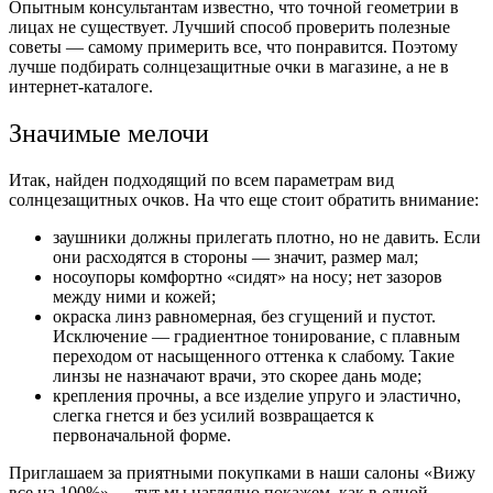
Опытным консультантам известно, что точной геометрии в
лицах не существует. Лучший способ проверить полезные
советы — самому примерить все, что понравится. Поэтому
лучше подбирать солнцезащитные очки в магазине, а не в
интернет-каталоге.
Значимые мелочи
Итак, найден подходящий по всем параметрам вид
солнцезащитных очков. На что еще стоит обратить внимание:
заушники должны прилегать плотно, но не давить. Если
они расходятся в стороны — значит, размер мал;
носоупоры комфортно «сидят» на носу; нет зазоров
между ними и кожей;
окраска линз равномерная, без сгущений и пустот.
Исключение — градиентное тонирование, с плавным
переходом от насыщенного оттенка к слабому. Такие
линзы не назначают врачи, это скорее дань моде;
крепления прочны, а все изделие упруго и эластично,
слегка гнется и без усилий возвращается к
первоначальной форме.
Приглашаем за приятными покупками в наши салоны «Вижу
все на 100%» — тут мы наглядно покажем, как в одной