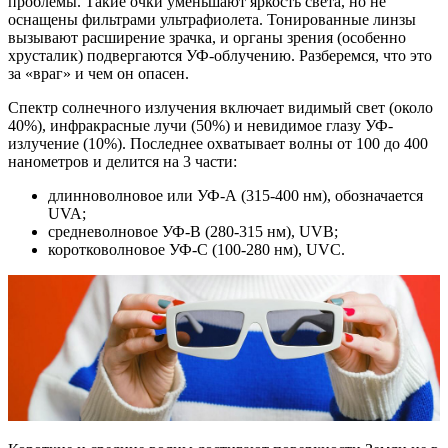
проблемы. Такие очки уменьшают яркость света, но не
оснащены фильтрами ультрафиолета. Тонированные линзы
вызывают расширение зрачка, и органы зрения (особенно
хрусталик) подвергаются УФ-облучению. Разберемся, что это
за «враг» и чем он опасен.
Спектр солнечного излучения включает видимый свет (около
40%), инфракрасные лучи (50%) и невидимое глазу УФ-
излучение (10%). Последнее охватывает волны от 100 до 400
нанометров и делится на 3 части:
длинноволновое или УФ-А (315-400 нм), обозначается
UVA;
средневолновое УФ-B (280-315 нм), UVB;
коротковолновое УФ-C (100-280 нм), UVC.