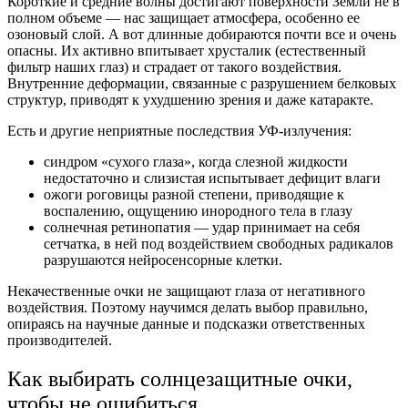
Короткие и средние волны достигают поверхности Земли не в
полном объеме — нас защищает атмосфера, особенно ее
озоновый слой. А вот длинные добираются почти все и очень
опасны. Их активно впитывает хрусталик (естественный
фильтр наших глаз) и страдает от такого воздействия.
Внутренние деформации, связанные с разрушением белковых
структур, приводят к ухудшению зрения и даже катаракте.
Есть и другие неприятные последствия УФ-излучения:
синдром «сухого глаза», когда слезной жидкости
недостаточно и слизистая испытывает дефицит влаги
ожоги роговицы разной степени, приводящие к
воспалению, ощущению инородного тела в глазу
солнечная ретинопатия — удар принимает на себя
сетчатка, в ней под воздействием свободных радикалов
разрушаются нейросенсорные клетки.
Некачественные очки не защищают глаза от негативного
воздействия. Поэтому научимся делать выбор правильно,
опираясь на научные данные и подсказки ответственных
производителей.
Как выбирать солнцезащитные очки,
чтобы не ошибиться