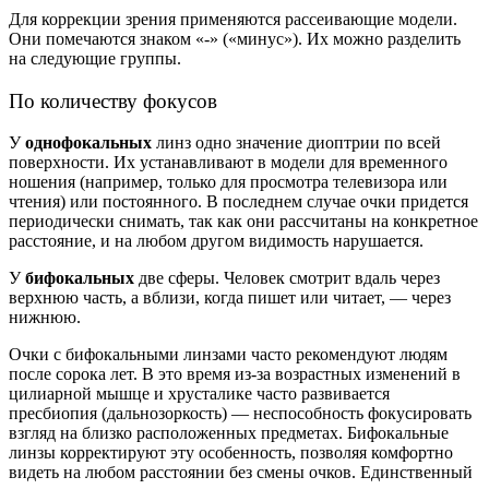
Для коррекции зрения применяются рассеивающие модели.
Они помечаются знаком «-» («минус»). Их можно разделить
на следующие группы.
По количеству фокусов
У
однофокальных
линз одно значение диоптрии по всей
поверхности. Их устанавливают в модели для временного
ношения (например, только для просмотра телевизора или
чтения) или постоянного. В последнем случае очки придется
периодически снимать, так как они рассчитаны на конкретное
расстояние, и на любом другом видимость нарушается.
У
бифокальных
две сферы. Человек смотрит вдаль через
верхнюю часть, а вблизи, когда пишет или читает, — через
нижнюю.
Очки с бифокальными линзами часто рекомендуют людям
после сорока лет. В это время из-за возрастных изменений в
цилиарной мышце и хрусталике часто развивается
пресбиопия (дальнозоркость) — неспособность фокусировать
взгляд на близко расположенных предметах. Бифокальные
линзы корректируют эту особенность, позволяя комфортно
видеть на любом расстоянии без смены очков. Единственный