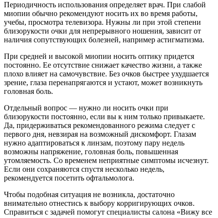
Периодичность использования определяет врач. При слабой
миопии обычно рекомендуют носить их во время работы,
учебы, просмотра телевизора. Нужны ли при этой степени
близорукости очки для непрерывного ношения, зависит от
наличия сопутствующих болезней, например астигматизма.
При средней и высокой миопии носить оптику придется
постоянно. Ее отсутствие снижает качество жизни, а также
плохо влияет на самочувствие. Без очков быстрее ухудшается
зрение, глаза перенапрягаются и устают, может возникнуть
головная боль.
Отдельный вопрос — нужно ли носить очки при
близорукости постоянно, если вы к ним только привыкаете.
Да, придерживаться рекомендованного режима следует с
первого дня, невзирая на возможный дискомфорт. Глазам
нужно адаптироваться к линзам, поэтому пару недель
возможны напряжение, головная боль, повышенная
утомляемость. Со временем неприятные симптомы исчезнут.
Если они сохраняются спустя несколько недель,
рекомендуется посетить офтальмолога.
Чтобы подобная ситуация не возникла, достаточно
внимательно отнестись к выбору корригирующих очков.
Справиться с задачей помогут специалисты салона «Вижу все