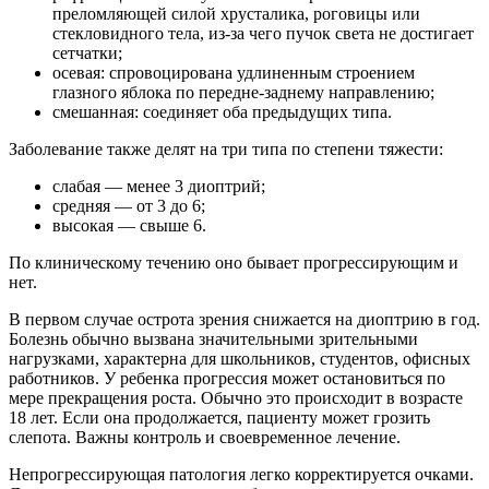
преломляющей силой хрусталика, роговицы или
стекловидного тела, из-за чего пучок света не достигает
сетчатки;
осевая: спровоцирована удлиненным строением
глазного яблока по передне-заднему направлению;
смешанная: соединяет оба предыдущих типа.
Заболевание также делят на три типа по степени тяжести:
слабая — менее 3 диоптрий;
средняя — от 3 до 6;
высокая — свыше 6.
По клиническому течению оно бывает прогрессирующим и
нет.
В первом случае острота зрения снижается на диоптрию в год.
Болезнь обычно вызвана значительными зрительными
нагрузками, характерна для школьников, студентов, офисных
работников. У ребенка прогрессия может остановиться по
мере прекращения роста. Обычно это происходит в возрасте
18 лет. Если она продолжается, пациенту может грозить
слепота. Важны контроль и своевременное лечение.
Непрогрессирующая патология легко корректируется очками.