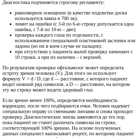
Диагностика подчиняется строгому регламенту:
равномерное освещение (в качестве подсветки доски
используется лампа в 700 лк);
лимит на ошибки (с 3-й по 6-ю строку допускается одна
ошибка, с 7-й по 10-ю – две);
проверка каждого глаза по отдельности, с
использованием специальной пластиковой заслонки или
ладони (но ни в коем случае не пальцев);
при отсутствии у пациента жалоб проверку начинают с
10 строки, а при их наличии – с верхней.
По результатам проверки офтальмолог может определить
остроту зрения человека (V). Для этого он использует
формулу V = d / D, где d — расстояние, с которого пациент
видит нижний ряд символов, а D — расстояние, на котором
эту же строку может видеть здоровый глаз.
Если зрение менее 100%, определяется необходимость
коррекции, после чего подбираются очки. Человек надевает
специальную оправу со сменными линзами и снова проходит
проверку. Диагностические линзы заменяются до тех пор,
пока пациент не станет различать символы на строке,
соответствующей 100% зрению. На основе полученных
данных специалист выписывает рецепт, по которому пациент