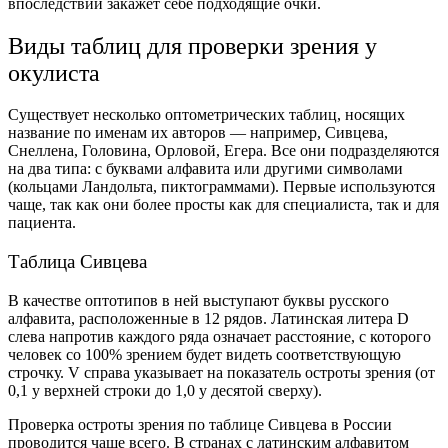
впоследствии закажет себе подходящие очки.
Виды таблиц для проверки зрения у
окулиста
Существует несколько оптометрических таблиц, носящих
название по именам их авторов — например, Сивцева,
Снеллена, Головина, Орловой, Егера. Все они подразделяются
на два типа: с буквами алфавита или другими символами
(кольцами Ландольта, пиктограммами). Первые используются
чаще, так как они более просты как для специалиста, так и для
пациента.
Таблица Сивцева
В качестве оптотипов в ней выступают буквы русского
алфавита, расположенные в 12 рядов. Латинская литера D
слева напротив каждого ряда означает расстояние, с которого
человек со 100% зрением будет видеть соответствующую
строчку. V справа указывает на показатель остроты зрения (от
0,1 у верхней строки до 1,0 у десятой сверху).
Проверка остроты зрения по таблице Сивцева в России
проводится чаще всего. В странах с латинским алфавитом