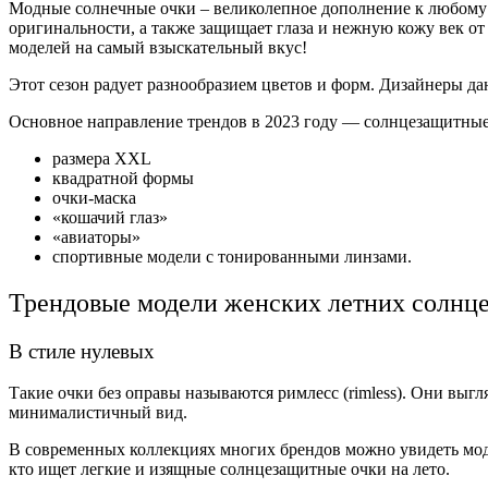
Модные солнечные очки – великолепное дополнение к любому о
оригинальности, а также защищает глаза и нежную кожу век о
моделей на самый взыскательный вкус!
Этот сезон радует разнообразием цветов и форм. Дизайнеры д
Основное направление трендов в 2023 году — солнцезащитны
размера XXL
квадратной формы
очки-маска
«кошачий глаз»
«авиаторы»
спортивные модели с тонированными линзами.
Трендовые модели женских летних солнц
В стиле нулевых
Такие очки без оправы называются римлесс (rimless). Они вы
минималистичный вид.
В современных коллекциях многих брендов можно увидеть моде
кто ищет легкие и изящные солнцезащитные очки на лето.