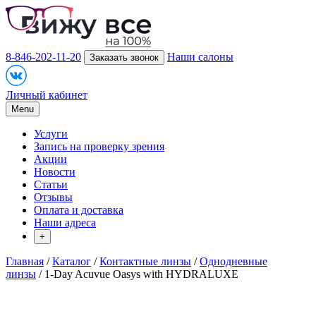
8-846-202-11-20
Наши салоны
Заказать звонок
Личный кабинет
Menu
Услуги
Запись на проверку зрения
Акции
Новости
Статьи
Отзывы
Оплата и доставка
Наши адреса
+
Главная
/
Каталог
/
Контактные линзы
/
Однодневные
линзы
/ 1-Day Acuvue Oasys with HYDRALUXE