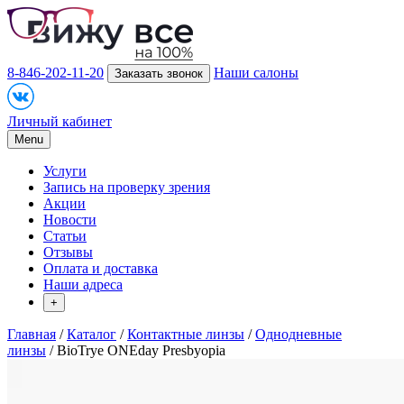
8-846-202-11-20
Наши салоны
Заказать звонок
Личный кабинет
Menu
Услуги
Запись на проверку зрения
Акции
Новости
Статьи
Отзывы
Оплата и доставка
Наши адреса
+
Главная
/
Каталог
/
Контактные линзы
/
Однодневные
линзы
/ BioTrye ONEday Presbyopia